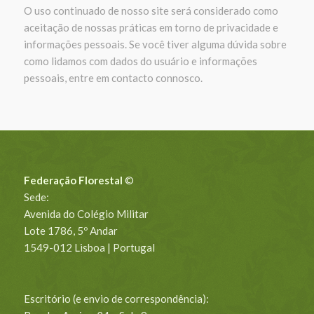
O uso continuado de nosso site será considerado como
aceitação de nossas práticas em torno de privacidade e
informações pessoais. Se você tiver alguma dúvida sobre
como lidamos com dados do usuário e informações
pessoais, entre em contacto connosco.
Federação Florestal
©
Sede:
Avenida do Colégio Militar
Lote 1786, 5º Andar
1549-012 Lisboa | Portugal
Escritório (e envio de correspondência):