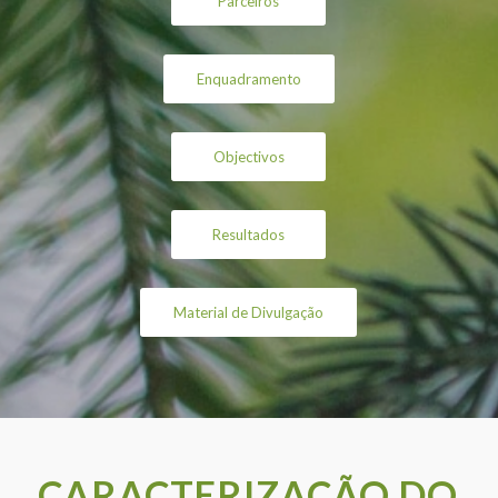
Parceiros
Enquadramento
Objectivos
Resultados
Material de Divulgação
CARACTERIZAÇÃO DO