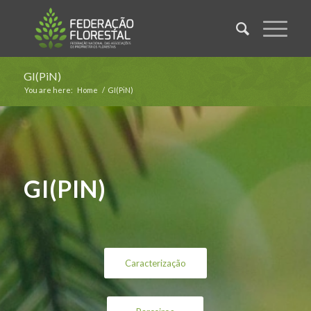
GI(PiN)
You are here:
Home
/
GI(PiN)
GI(PIN)
Caracterização